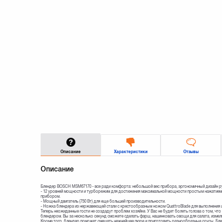
Описание
Характеристики
Отзывы
Описание
Блендер BOSCH MSM67170 - все ради комфорта: небольшой вес прибора, эргономичный дизайн р
- 12 уровней мощности и турборежим для достижения максимальной мощности простым нажатием 
прибором.
- Мощный двигатель (750 Вт) для еще большей производительности.
- Ножка блендера из нержавеющей стали с крестообразным ножом QuattroBlade для выполнения 
Теперь неожиданные гости не создадут проблем хозяйке. У Вас не будет болеть голова о том, что
блендером. Вы за несколько секунд сможете сделать фарш, нашинковать овощи для салата, измель
Кроме того, блендер поможет смешать нежнейшее пюре и приготовить разнообразные соусы. Бле