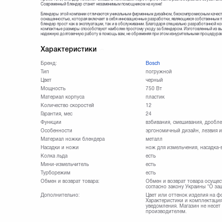
Современный блендер станет незаменимым помощником на кухне!
Блендеры этой компании отличаются уникальным фирменным дизайном, бескомпромиссным качест
оснащенностью, которая включает в себя инновационные разработки, являющиеся собственным п
блендер прост как в эксплуатации, так и в обслуживании. Благодаря специально разработанной ко
компактные размеры способствуют наиболее простому уходу за блендером. Изготовленный из вы
надежную долговечную работу в помощь вам, не обременяя при этом изнурительными процедурам
Характеристики
Бренд:
Bosch
Тип
погружной
Цвет
черный
Мощность
750 Вт
Материал корпуса
пластик
Количество скоростей
12
Гарантия, мес
24
Функции
взбивания, смешивания, дробле
Особенности
эргономичный дизайн, лезвия 
Материал ножки блендера
металл
Насадки и ножи
нож для измельчения, насадка-
Колка льда
есть
Мини-измельчитель
есть
Турборежим
есть
Обмен и возврат товара:
Обмен и возврат товара осущес
согласно закону Украины "О за
Дополнительно:
Цвет или оттенок изделия на ф
Характеристики и комплектация
уведомления. Магазин не несет
производителем.