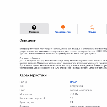
Описание
Характеристики
Отзывы
Описание
Блендер присутствует уже у каждого на кухне, именно с их помощью многие хозяйки постигают м
технику, которая уже завоевала своего покупателя за качество и надежность.Блендер BOSCH M
Удобство использования заключается в бесшумной работе и легкой разборке агрегата.
Основные особенности
Данный погружной блендер имеет металлическую ножку и максимальную мощность работы в 750 В
каждого продукта. Мини-измельчитель поможет вам измельчить и перемешать разные по твердост
Эргономичная ручка и нескользящее покрытие помогут длительное время держать блендер в рука
без перерывов. Все аксессуары можно мыть в посудомоечной машине (кроме моторной части). Выб
Характеристики
Бренд:
Bosch
Тип
погружной
Цвет
черный + металлик
Мощность
750 Вт
Количество скоростей
12
Гарантия, мес
24
Функции
смешивания, измельчения