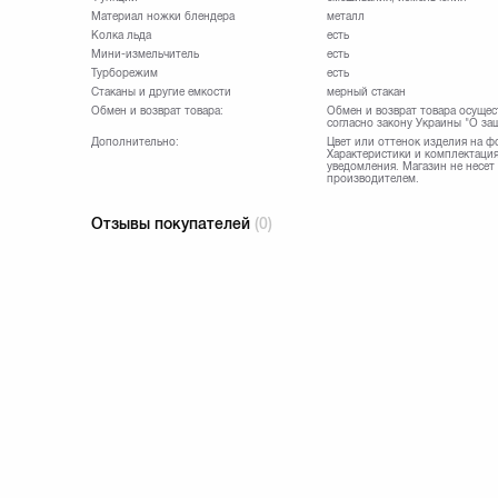
Материал ножки блендера
металл
Колка льда
есть
Мини-измельчитель
есть
Турборежим
есть
Стаканы и другие емкости
мерный стакан
Обмен и возврат товара:
Обмен и возврат товара осущес
согласно закону Украины "О за
Дополнительно:
Цвет или оттенок изделия на ф
Характеристики и комплектация
уведомления. Магазин не несет
производителем.
Отзывы покупателей
(0)