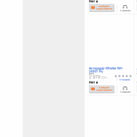
Нет в
наличии
Сообщите,
когда появится
К сравнению
Антирадар Whistler WH-
268ST Ru
цена
2 979
грн.
0 отзывов
Нет в
наличии
Сообщите,
когда появится
К сравнению