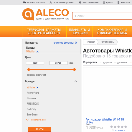
Условия доставки
Гарантийные условия
Способы оплаты
Кредит
Контакты
ТЕЛЕФОНЫ, ГАДЖЕТЫ,
ПЛАНШЕТЫ И
КОМПЬЮТЕРНАЯ И
ЭЛЕКТРОТРАНСПОРТ
НОУТБУКИ
ОФИСНАЯ ТЕХНИКА
Главная
Автотовары
очистить фильтры
Вы ищете:
Бренды
Автотовары Whistle
Whistler
Подобрано
15 товаров
и
Цена
Сортировка:
от дорогих
от дешевых
по
–
грн.
Товары в наличии
Бренды
Whistler
PowerPlant
Noname
PRESTIGIO
ParkCity
EnerGenie
Антирадар Whistler WH-118
Посмотреть все
St Ru
цена
1 809
грн.
Найти
0 отзывов