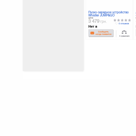
Пуско-зарядное устройство
Whistler JUMP&GO
цена
3 479
грн.
0 отзывов
Нет в
наличии
Сообщите,
когда появится
К сравнению