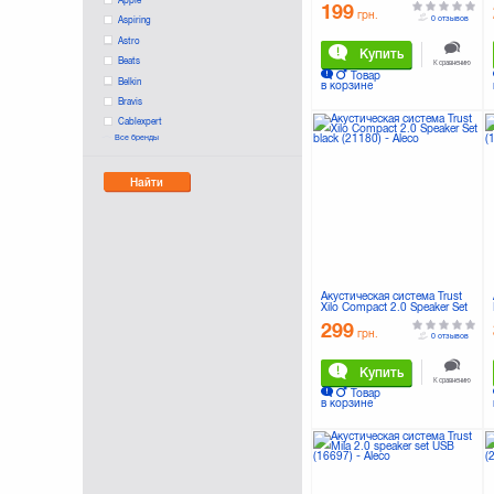
199
грн.
0 отзывов
Aspiring
Astro
Купить
Beats
К сравнению
Товар
Belkin
в корзине
Bravis
Cablexpert
Все бренды
ColorWay
Defender
Найти
Dell
Divoom
Edifier
Ergo
Esperanza
EvroMedia
Акустическая система Trust
GENIUS
Xilo Compact 2.0 Speaker Set
black (21180)
Gembird
299
грн.
0 отзывов
Gemix
Greenwave
Купить
К сравнению
HarmanKardon
Товар
в корзине
IconBIT
JBL
KitSound
Konoos
LG