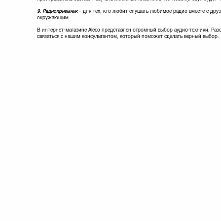
9. Радиоприемник
– для тех, кто любит слушать любимое радио вместе с друз
окружающим.
В интернет-магазине Aleco представлен огромный выбор аудио-техники. Раз
связаться с нашим консультантом, который поможет сделать верный выбор.