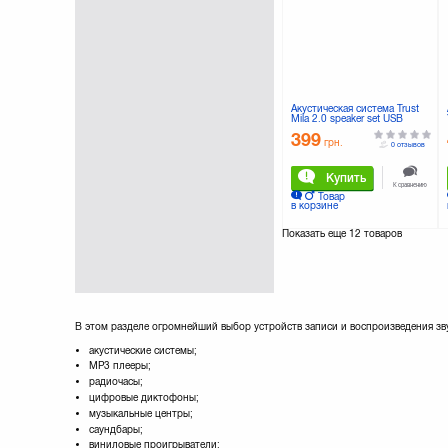
LOGITECH
Maxxter
Microlab
Nomi
Olympus
PANASONIC
Акустическая система Trust
Mila 2.0 speaker set USB
Philips
(16697)
399
Qumo
грн.
0 отзывов
REAL-EL
Купить
Rapoo
К сравнению
Товар
Razer
в корзине
SANDISK
Показать еще
12 товаров
SONY
Samsung
Smart
Smartfortec
Speedlink
Sven
В этом разделе огромнейший выбор устройств записи и воспроизведения зв
TEXET
акустические системы;
TRANSCEND
МР3 плееры;
TRUST
радиочасы;
цифровые диктофоны;
Titan
музыкальные центры;
Xiaomi
саундбары;
виниловые проигрыватели;