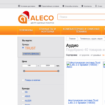
Условия доставки
Гарантийные условия
Способы оплаты
Контакты
О нас
ПЛАНШЕТЫ И
КОМПЬЮТЕРНАЯ И ОФИСНАЯ
ТЕЛЕФОНЫ
НОУТБУКИ
ТЕХНИКА
Главная
Телевизоры, аудио, видео
Вы ищете:
Аудио
Бренды
TRUST
Подобрано
40 товаров
и
очистить фильтры
Сортировка:
от дорогих
от дешевых
по
Цена
–
грн.
Товары в наличии
Бренды
3Q
ASUS
Акустическая система Trust
AUZER
Leto 2.0 Speaker (19830)
Apple