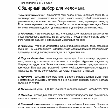
радиоприемники и другое.
Обширный выбор для меломана
1.
Акустические системы
– пригодятся всем поклонникам хорошего звука. Их и
составную часть домашнего кинотеатра. Без нее не могут обойтись меломан
различные акустические системы. Они разнятся по цене, характеристикам, 
Есть целые звуковые комплексы, их выбирают истинные гурманы звука. Быв
колонки, которые подойдут для машины или для офисного компьютера.
2. МР3 плееры
– это находка для тех, кто всегда хочет наслаждаться звучан
песен в цифровом формате. Его вы возьмете в поход, в транспорт, на рабо
МР3 плеер по размеру не превышает мобильный телефон.
3. Радиочасы
– удобное устройство. Кроме большого экрана, здесь есть еще
функций. Вы можете вместо неприятных сигналов будильника запрограммир
пробуждение под любимую мелодию или радиостанцию.
4. Цифровой диктофон
– находка для интервьюера. Теперь не надо судорожн
выступление, достаточно просто включить диктофон. Журналисты давно оц
Очередь за студентами. Зачем конспектировать лекцию на паре, просто вк
диктофон. Есть еще ряд профессий, где он необходим – адвокаты, следовате
также все те, кто по долгу службы вынужден общаться с людьми.
5. Магнитола
– возьмите любимые песни в дорогу. Многие воспринимают маг
незаменимым элементом автомобиля, она поможет скрасить дорогу, наслад
музыкой за рулем.
6. Музыкальный центр
– для тех, кто ценит хорошую музыку. Насладитесь зву
7. Саундбар
– необходим тем, кто любит эффект присутствия во время про
шикарное звучание. Это неотъемлемая часть домашнего кинотеатра.
8. Виниловый проигрыватель
– специально для любителей классики. Привыкли
проигрыватель заставит звучать любимые пластинки по-новому. Звук будет 