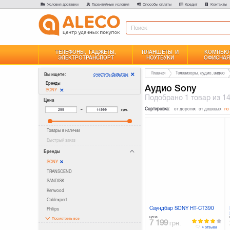
Условия доставки
Гарантийные условия
Способы оплаты
Кредит
Контакты
ТЕЛЕФОНЫ, ГАДЖЕТЫ,
ПЛАНШЕТЫ И
КОМПЬЮТ
ЭЛЕКТРОТРАНСПОРТ
НОУТБУКИ
ОФИСНАЯ
Главная
Телевизоры, аудио, видео
очистить фильтры
Вы ищете:
Бренды
Аудио Sony
SONY
Подобрано
1 товар
из 1
Цена
Сортировка:
от дорогих
от дешевых
по
–
грн.
Товары в наличии
Быстрый заказ
Бренды
SONY
TRANSCEND
SANDISK
Kenwood
Cablexpert
Саундбар SONY HT-CT390
Philips
цена
Посмотреть все
7 199
грн.
4 отзыва