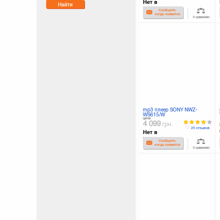
Нет в
Найти
наличии
Сообщите,
когда появится
К сравнению
mp3 плеер SONY NWZ-
WS615/W
цена
4 099
грн.
25 отзывов
Нет в
наличии
Сообщите,
когда появится
К сравнению