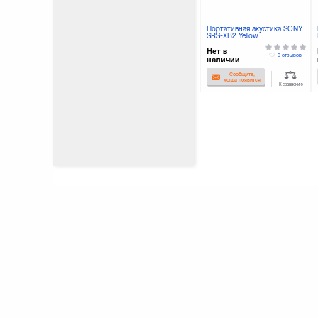
Портативная акустика SONY
SRS-XB2 Yellow
(SRSXB2Y.RU4)
Нет в
0 отзывов
наличии
Сообщите,
когда появится
К сравнению