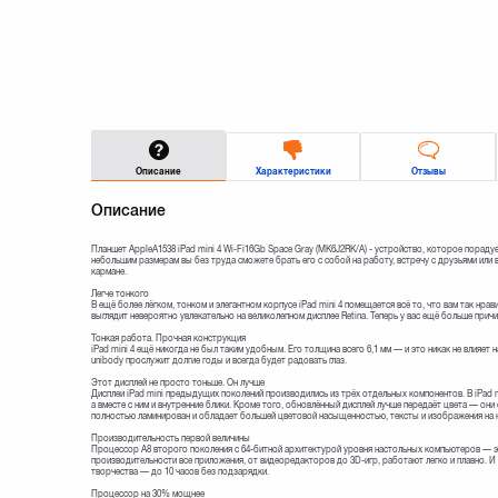
Описание
Характеристики
Отзывы
Описание
Планшет AppleA1538 iPad mini 4 Wi-Fi16Gb Space Gray (MK6J2RK/A) - устройство, которое пораду
небольшим размерам вы без труда сможете брать его с собой на работу, встречу с друзьями или 
кармане.
Легче тонкого
В ещё более лёгком, тонком и элегантном корпусе iPad mini 4 помещается всё то, что вам так нрав
выглядит невероятно увлекательно на великолепном дисплее Retina. Теперь у вас ещё больше причи
Тонкая работа. Прочная конструкция
iPad mini 4 ещё никогда не был таким удобным. Его толщина всего 6,1 мм — и это никак не влияе
unibody прослужит долгие годы и всегда будет радовать глаз.
Этот дисплей не просто тоньше. Он лучше
Дисплеи iPad mini предыдущих поколений производились из трёх отдельных компонентов. В iPad m
а вместе с ним и внутренние блики. Кроме того, обновлённый дисплей лучше передаёт цвета — они
полностью ламинирован и обладает большей цветовой насыщенностью, тексты и изображения на нё
Производительность первой величины
Процессор A8 второго поколения с 64-битной архитектурой уровня настольных компьютеров — эт
производительности все приложения, от видеоредакторов до 3D-игр, работают легко и плавно. И у
творчества — до 10 часов без подзарядки.
Процессор на 30% мощнее