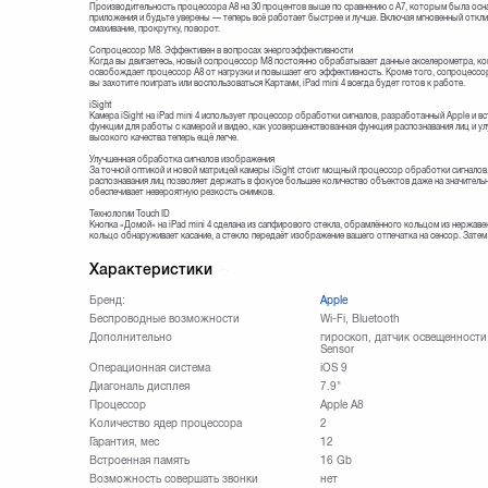
Производительность процессора A8 на 30 процентов выше по сравнению с A7, которым была осна
приложения и будьте уверены — теперь всё работает быстрее и лучше. Включая мгновенный откли
смахивание, прокрутку, поворот.
Сопроцессор M8. Эффективен в вопросах энергоэффективности
Когда вы двигаетесь, новый сопроцессор M8 постоянно обрабатывает данные акселерометра, ком
освобождает процессор A8 от нагрузки и повышает его эффективность. Кроме того, сопроцессор
вы захотите поиграть или воспользоваться Картами, iPad mini 4 всегда будет готов к работе.
iSight
Камера iSight на iPad mini 4 использует процессор обработки сигналов, разработанный Apple и 
функции для работы с камерой и видео, как усовершенствованная функция распознавания лиц и 
высокого качества теперь ещё легче.
Улучшенная обработка сигналов изображения
За точной оптикой и новой матрицей камеры iSight стоит мощный процессор обработки сигналов,
распознавания лиц позволяет держать в фокусе большее количество объектов даже на значитель
обеспечивает невероятную резкость снимков.
Технологии Touch ID
Кнопка «Домой» на iPad mini 4 сделана из сапфирового стекла, обрамлённого кольцом из нержаве
кольцо обнаруживает касание, а стекло передаёт изображение вашего отпечатка на сенсор. Зате
Характеристики
Бренд:
Apple
Беспроводные возможности
Wi-Fi, Bluetooth
Дополнительно
гироскоп, датчик освещенности,
Sensor
Операционная система
iOS 9
Диагональ дисплея
7.9"
Процессор
Apple A8
Количество ядер процессора
2
Гарантия, мес
12
Встроенная память
16 Gb
Возможность совершать звонки
нет