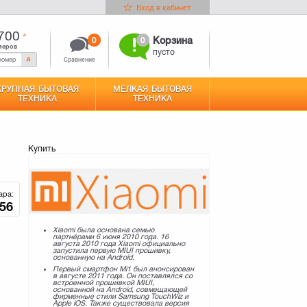
Вход в кабинет
700
0
0
Корзина
меров
пусто
Сравнение
КРУПНАЯ БЫТОВАЯ
МЕЛКАЯ БЫТОВАЯ
ТЕХНИКА
ТЕХНИКА
Купить
ара:
56
Xiaomi была основана семью
партнёрами 6 июня 2010 года. 16
августа 2010 года Xiaomi официально
запустила первую MIUI прошивку,
основанную на Android.
Первый смартфон Mi1 был анонсирован
в августе 2011 года. Он поставлялся со
встроенной прошивкой MIUI,
основанной на Android, совмещающей
фирменные стили Samsung TouchWiz и
Apple iOS. Также существовала версия