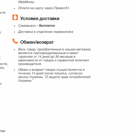
WebMoney
Оплата на карту через Приват24
ости
Условия доставки
Самовывоз -
бесплатно
Доставка в отделение перевозчика
о
Обмен/возврат
Весь товар, приобретенный в нашем магазине,
.
является сертифицированным и имеет
.
гарантию от 14 дней до 36 месяцев в
т
зависимости от товара и сервисной политики
производителя
ости,
ать
Обмен и возврат товара осуществляется в
течение 14 дней после покупки, согласно
закону Украины "О защите прав потребителей
Украины"
о
я
тва