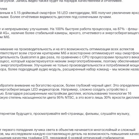
й рукой. Запись видео также будет на порядок качественней и отчетливее.
плея
анным в 5.15-дюймовый смартфон 16 LED светодиодам, Mi5 получил увеличение ярк
ными. Более отчётливая видимость дисплея под солнечными лучами.
у и непрерывному улучшению. На 100% быстрее работа процессора, на 87% - флэш-
й 4G+, наличие более стабильной камеры, яркого, отчетливого и энергосберегающег
м Mi5.
имание на производительность и на его возможность оптимизации всех аспектов
ответствует всем строгим критериям Mi5 и всесторонне оптимизирует наш смартфон
ительность Qualcomm в два раза, по сравнению с CPU процессорами прошлого века
оцесс, который характеризуется низким энергопотреблением, поэтому обеспечивае
 энергопотреблении. Улучшение не только производительности и потребляемой мощн
сора, более подходящий аудио модуль, расширенный набор команд – мы можем назв
обратите внимание на богатство красок, более глубокий черный цвет. Это определенн
нергосберегающих LED индикаторов. Например, сложно создать устройство с
ю. Благодаря расширенным настройкам дисплея, использованию технологии 16
окую степень насыщенности цвета 95% NTSC, а это всего лишь 30% яркости диспле
нтернетом будущего, просматривайте веб-страницы, фильмы, слушайте музыку,
 первого попадания лучика света в объектив начинается многослойный и сложный
тов, мы исследовали каждую составляющую деталь на возможность повышения качес
чшения качества графики DTI, передовой 4-осевой оптический стабилизатор