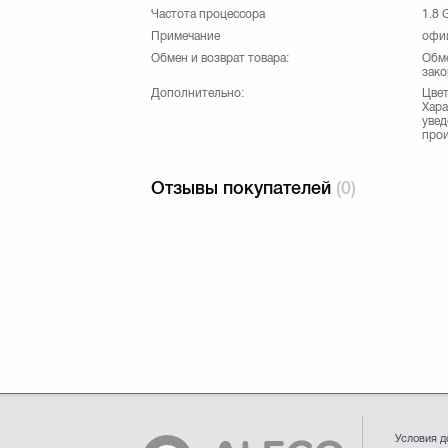
Частота процессора
1.8 
Примечание
офиц
Обмен и возврат товара:
Обме
зако
Дополнительно:
Цвет
Хара
увед
прои
Отзывы покупателей
(0)
Условия д