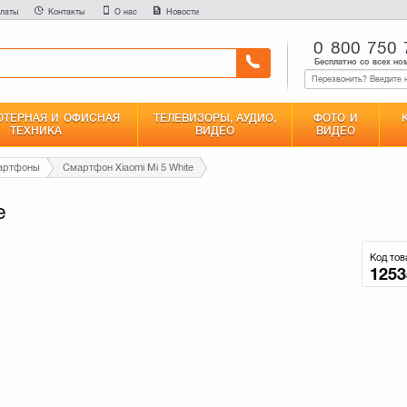
латы
Контакты
О нас
Новости
0 800 750 
Бесплатно со всех но
ТЕРНАЯ И ОФИСНАЯ
ТЕЛЕВИЗОРЫ, АУДИО,
ФОТО И
ТЕХНИКА
ВИДЕО
ВИДЕО
мартфоны
Смартфон Xiaomi Mi 5 White
e
Код тов
1253