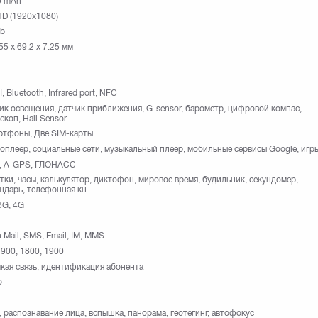
0 mAh
HD (1920х1080)
Gb
55 х 69.2 х 7.25 мм
"
I, Bluetooth, Infrared port, NFC
ик освещения, датчик приближения, G-sensor, барометр, цифровой компас,
скоп, Hall Sensor
ртфоны, Две SIM-карты
оплеер, социальные сети, музыкальный плеер, мобильные сервисы Google, игр
, A-GPS, ГЛОНАСС
тки, часы, калькулятор, диктофон, мировое время, будильник, секундомер,
ндарь, телефонная кн
3G, 4G
 Mail, SMS, Email, IM, MMS
 900, 1800, 1900
кая связь, идентификация абонента
o
 распознавание лица, вспышка, панорама, геотегинг, автофокус