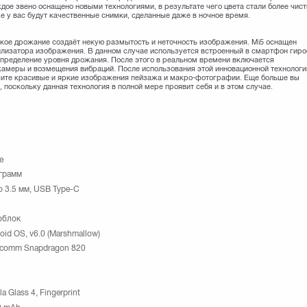
ое звено оснащено новыми технологиями, в результате чего цвета стали более чис
 у вас будут качественные снимки, сделанные даже в ночное время.
гкое дрожание создаёт некую размытость и неточность изображения. Mi5 оснащен
билизатора изображения. В данном случае используется встроенный в смартфон гир
определение уровня дрожания. После этого в реальном времени включается
амеры и возмещения вибраций. После использования этой инновационной технологи
учите красивые и яркие изображения пейзажа и макро-фотографии. Еще больше вы
поскольку данная технология в полной мере проявит себя и в этом случае.
e
грамм
o 3.5 мм, USB Type-C
облок
oid OS, v6.0 (Marshmallow)
lcomm Snapdragon 820
la Glass 4, Fingerprint