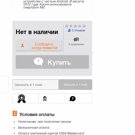
устройства с чистым Android. В августе
2012 года Xiaomi анонсировала
смартфон Mi2.
Нет в наличии
0 отзывов
Сообщите,
К сравнению
когда появится
Купить
Заказать в 1 клик
Условия оплаты
Наличными, при получении заказа
Безналичная оплата
Оплата платежной картой VISA/Mastercard