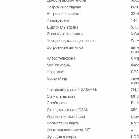
Емкость аккумулятора
300
Разрешение экрана
Full
Встроенная память
32 
Размеры, мм
144.
Диагональ экрана
5.15
Оперативная память
3 Gb
Беспроводные подключения
WI-F
Встроенные датчики
датч
гиро
Класс телефона
Сма
Мультимедиа
виде
Навигация
GPS
Органайзер
заме
кале
Поколение связи (2G/3G/4G)
2G, 
Сигналы вызова
MP3
Сообщения
Push
Стандарты связи (GSM)
850,
Управление вызовами
гром
Формат SIM-карты
Nan
Фронтальная камера, МП
4
Функции камеры
HDR,