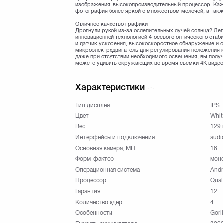
изображения, высокопроизводительный процессор. Кажд
фотография более яркой с множеством мелочей, а также
Отличное качество графики
Дрогнули рукой из-за ослепительных лучей солнца? Ле
инновационной технологией 4-осевого оптического ста
и датчик ускорения, высокоскоростное обнаружение и 
микроэлектродвигатель для регулирования положения к
даже при отсутствии необходимого освещения, вы пол
можете удивить окружающих во время сьемки 4К видео, 
Характеристики
Тип дисплея
IPS
Цвет
Whit
Вес
129 
Интерфейсы и подключения
audi
Основная камера, МП
16
Форм-фактор
мон
Операционная система
Andr
Процессор
Qua
Гарантия
12
Количество ядер
4
Особенности
Goril