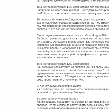
фотографии, даже если вы будете держать телефон одно
16 энергосберегающих LED индикаторов для яркого дис
Расширенные настройки дисплея. Благодаря вмонтиров
на 30%, при этом цвета остались по-прежнему насыщен
10 технологий, которые объединяет слово «скорость»
Технические исследования подталкивают нас к быстром
памяти, поддержка нового поколения сетевых технологи
дисплея. И это все нашло свое воплощение в обновленно
Существует название скорости и это «Snapdragon 820»
Выбирая процессор для Mi смартфонов, мы обращали вн
устройства. Обновленный Snapdragon 820 полностью со
Обновленный одноядерный Kryo CPU повышает производ
Qualcomm впервые использовал 14-нанометровый техпр
высокий уровень производительности при более низком
но и повышение скорости работы графического процес
это «черная технология».
16 энергосберегающих LED индикаторов
Как только вы посмотрите на дисплей Mi5, вы сразу же 
заслуга встроенных с тыльной стороны смартфона 16 э
одновременно насыщенными цветами и высокой яркость
энергосберегающих LED индикаторов, мы получили выс
смартфона прошлого поколения Mi4.
Интернет будущего в ваших руках
Уже сейчас у вас есть возможность воспользоваться и
скачивайте приложения еще быстрее.
Высокотехнологическая камера
Каким образом создается качественная фотография? От
процесс. От объектива до светочувствительных элемен
графики: сапфировая стеклянная линза, технология улу