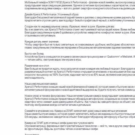
Мобильный телефон SONY F8132 (Xperia X Performance) - флагман новой линейки, высокопроизво
предугадывает ваше следующее движение. Удачное сочетание прогрессивных характеристик, стиль
современными модулями камеры – всё это делает смартфон конкурентоспособным и выделяющим
Дизайн Xperia X Performance. Утонченный образ
Благодаря бесшовной металлической задней панели и дисплею с закругленными краями держать Xpe
предпочитаете строгие цвета, вам подойдут белый и графитовый черный, а любителям утонченных
Создан как по индивидуальному заказу. Идеально лежит в руке. Идеален для вас
Вы и не заметите, как Xperia X Performance станет неотъемлемой частью вашей жизни. Всеми люби
Благодаря закругленным краям 5-дюймовое устройство невероятно комфортно лежит в руке. Изме
отзывчивым и интуитивным.
Каждая деталь имеет значение
Чтобы смартфон был не только элегантным, но и максимально удобным, необходимо абсолютное 
плавно закругленными стеклянными передними и бесшовными металлическими задними панелями так
Быстр как болид
Устройства Xperia оснащаются лучшими в своем классе процессорами от Qualcomm® и Mediatek. И
— читали сайты, смотрели видео или играли в игры.
Развлечения нон-стоп
Вам больше не придется ждать, пока загрузится новая комедия или любимый подкаст. Благодаря
развлекательный контент на Xperia X Performance открывается мгновенно и проигрывается без з
скорости: процессор на 100% быстрее, кадровая частота на 40% выше, молниеносная загрузка са
многозадачность.
Наша революционная камера
Xperia X Performance оснащен нашей новой флагманской камерой, которая умнее и быстрее своих
интеллектуальной фокусировке и новой адаптивной выдержке вы будете получать четкие снимки д
Новое слово в технике фокусировки. Наша интеллектуальная камера предугадывает направление д
Xperia X Performance оснащен предиктивным гибридным автофокусом, созданным на основе техн
смартфон четко снимает даже движущиеся объекты. Как только вы наводите фокус на объект, кам
поэтому изображение всегда остается четким и детальным.
Снимайте в мгновение ока. Камера на 23 МП запечатлеет даже самые мимолетные мгновения
Наша самая быстрая камера, которая сумеет запечатлеть любые неожиданные и быстротечные мгн
0,6 секунды, молниеносно наводится на объект благодаря гибридному автофокусу и быстро обр
Камера на 13 МП для отличных селфи даже при тусклом свете
Огромная матрица, фирменные светочувствительные технологии — всё то, чем в других смартфон
во фронтальную. Ведь вы достойны четких и качественных селфи.