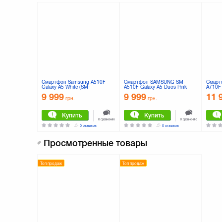
Смартфон Samsung A510F
Смартфон SAMSUNG SM-
Смарт
Galaxy A5 White (SM-
A510F Galaxy A5 Duos Pink
A710F 
A510FZWDSEK)
Gold (SM-A510FEDDSEK)
9 999
9 999
11 
грн.
грн.
Купить
Купить
К сравнению
К сравнению
0 отзывов
0 отзывов
Просмотренные товары
Топ продаж
Топ продаж
Смартфон Samsung SM-
Смартфон SONY F8132 (Xperia
Смарт
A510F/DS (Galaxy A5 Duos
X Performance) Black
X Perf
2016) Gold (SM-