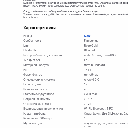
Аккумулятор
В Xperia X Performance реализованы новые интелектуальные алгоритмы управления батареей, со
позволяющие аккумулятору емкостью 2600 мАч работать невероятно долго.
С водостойким корпусом Sony вам больше не придется бояться воды
Уронили смартфон в воду$29 Не страшно: в жизни всякое бывает. Внезапный дождь, пролитый чай
боится брызг.
Характеристики
Бренд:
SONY
Особенности
Fingerprint
Цвет
Rose Gold
Bluetooth
Bluetooth
Интерфейсы и подключения
audio 3.5 мм, microUSB
Тип дисплея
IPS
Материал корпуса
металл, пластик
Вес
164 г
Форм-фактор
моноблок
Операционная система
Android 6.0
Гарантия, мес
12
Количество ядер
4
Емкость аккумулятора
2700 mAh
Встроенная память
32 Gb
Оперативная память
3 Gb
Беспроводные подключения
WI-FI, Bluetooth, NFC
Класс телефона
Смартфоны, Две SIM-карты, З
Количество SIM-карт
2
Мультимедиа
видеоплеер, социальные сети, 
игры