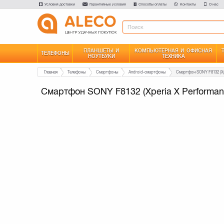
Условия доставки
Гарантийные условия
Способы оплаты
Контакты
О нас
ПЛАНШЕТЫ И
КОМПЬЮТЕРНАЯ И ОФИСНАЯ
ТЕЛЕФОНЫ
НОУТБУКИ
ТЕХНИКА
Главная
Телефоны
Смартфоны
Android-смартфоны
Смартфон SONY F8132 (Xperia X Performan