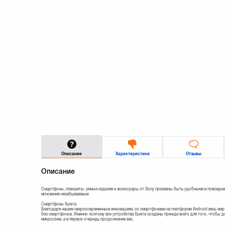
Описание
Характеристики
Отзывы
Описание
Смартфоны, планшеты, умные изделия и аксессуары от Sony призваны быть удобными в повседне
мгновение незабываемым.
Смартфоны Xperia
Благодаря нашим сверхсовременным инновациям, со смартфонами на платформе Android весь мир 
без смартфонов. Именно поэтому все устройства Xperia созданы прежде всего для того, чтобы д
микросхем, а в первую очередь продолжение вас.