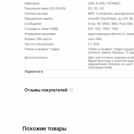
Навигация
GPS, A-GPS, ГЛОНАСС
Поколение связи (2G/3G/4G)
2G, 3G, 4G
Сигналы вызова
MP3, полифония, монофоничес
Расширение памяти
microSD (TransFlash), до 256 Gb
Сообщения
Email, IM, MMS, SMS, Push Mail
Стандарты связи (GSM)
850, 900, 1800, 1900
Управление вызовами
идентификация абонента, громк
Формат SIM-карты
nano-SIM
Частота процессора
2.1 GHz
Обмен и возврат товара:
Обмен и возврат товара осущес
согласно закону Украины "О за
Дополнительно:
Цвет или оттенок изделия на ф
Характеристики и комплектация
уведомления. Магазин не несет
производителем.
Поделится в:
Отзывы покупателей
(0)
Похожие товары