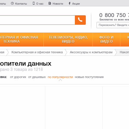
латы
Контакты
О нас
Новости
Акции
0 800 750 
Бесплатно со всех но
ТЕРНАЯ И ОФИСНАЯ
ТЕЛЕВИЗОРЫ, АУДИО,
ФОТО И
ТЕХНИКА
ВИДЕО
ВИДЕО
ная
Компьютерная и офисная техника
Акссесуары к компьютерам
Накоп
опители данных
брано
3 товара
из 1218
овка:
от дорогих
от дешевых
по популярности
новые поступления