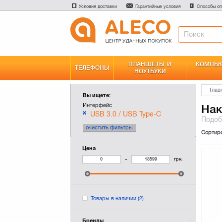
Условия доставки
Гарантийные условия
Способы оп
ПЛАНШЕТЫ И
КОМПЬЮ
ТЕЛЕФОНЫ
НОУТБУКИ
Глав
Вы ищете:
Интерфейс
Нак
USB 3.0 / USB Type-C
Подо
очистить фильтры
Сортир
Цена
–
грн.
Товары в наличии
(2)
Бренды