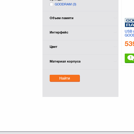
GOODRAM
(3)
Объем памяти
USB 
Интерфейс
GOOD
Type
53
0320
Цвет
Материал корпуса
Найти