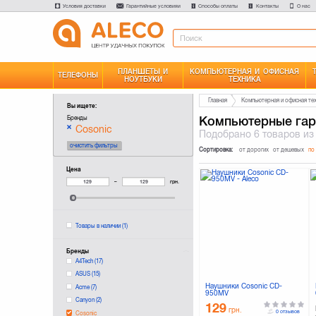
Условия доставки
Гарантийные условияи
Способы оплаты
Контакты
О нас
ПЛАНШЕТЫ И
КОМПЬЮТЕРНАЯ И ОФИСНАЯ
ТЕЛЕФОНЫ
НОУТБУКИ
ТЕХНИКА
Главная
Компьютерная и офисная те
Вы ищете:
Компьютерные гар
Бренды
Cosonic
Подобрано
6 товаров
из
очистить фильтры
Сортировка:
от дорогих
от дешевых
по
Цена
–
грн.
Товары в наличии
(1)
Бренды
A4Tech
(17)
ASUS
(15)
Наушники Cosonic CD-
Acme
(7)
950MV
Canyon
(2)
129
грн.
0 отзывов
Cosonic