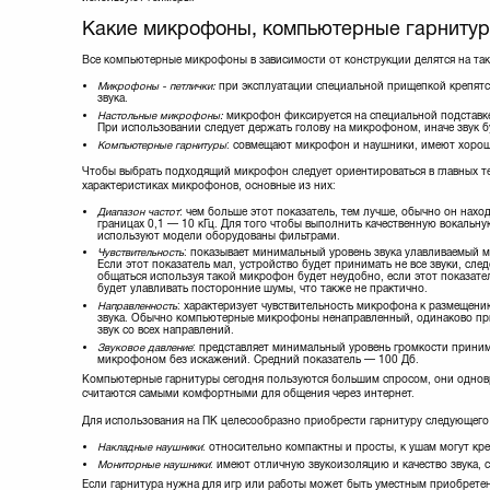
Speedlink
(10)
Какие микрофоны, компьютерные гарнитур
SteelSeries
(18)
Superlux
(4)
Все компьютерные микрофоны в зависимости от конструкции делятся на так
Sven
(32)
Микрофоны - петлички:
при эксплуатации специальной прищепкой крепятся
TRUST
(28)
звука.
Thrustmaster
(2)
Настольные микрофоны:
микрофон фиксируется на специальной подставке. 
При использовании следует держать голову на микрофоном, иначе звук 
Vinga
(10)
Компьютерные гарнитуры
: совмещают микрофон и наушники, имеют хоро
Чтобы выбрать подходящий микрофон следует ориентироваться в главных т
характеристиках микрофонов, основные из них:
Диапазон частот
: чем больше этот показатель, тем лучше, обычно он наход
границах 0,1 — 10 кГц. Для того чтобы выполнить качественную вокальну
используют модели оборудованы фильтрами.
Чувствительность
: показывает минимальный уровень звука улавливаемый 
Если этот показатель мал, устройство будет принимать не все звуки, сле
общаться используя такой микрофон будет неудобно, если этот показател
будет улавливать посторонние шумы, что также не практично.
Направленность
: характеризует чувствительность микрофона к размещени
звука. Обычно компьютерные микрофоны ненаправленный, одинаково п
звук со всех направлений.
Звуковое давление
: представляет минимальный уровень громкости прини
микрофоном без искажений. Средний показатель — 100 Дб.
Компьютерные гарнитуры сегодня пользуются большим спросом, они одновре
считаются самыми комфортными для общения через интернет.
Для использования на ПК целесообразно приобрести гарнитуру следующего
Накладные наушники
: относительно компактны и просты, к ушам могут кр
Мониторные наушники
: имеют отличную звукоизоляцию и качество звука,
Если гарнитура нужна для игр или работы может быть уместным приобретен