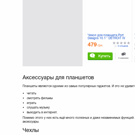
LOBSTER
(3)
LOGAN
(3)
LOGICFOX
(3)
Lenovo
(16)
Maxxtro
(1)
Microsoft
(3)
Чехол для планшета Port
Mobiking
(7)
Designs 10.1'' DETROIT IV
Universal (201250)
Nomi
(17)
479
грн.
0 отзывов
ODOYO
(27)
Ozaki
(62)
Купить
PORT Designs
К сравнению
Patriot
(2)
Philips
(1)
PortCase
(2)
Аксессуары для планшетов
PowerPlant
(19)
Pretec
(8)
Планшеты являются одними из самых популярных гаджетов. И это не удивит
Pro-case
(56)
читать
Qumo
(2)
смотреть фильмы
Remax
(1)
играть
слушать музыку
Rivacase
(4)
выходить в интернет.
SANDISK
(69)
Помимо этого у них есть ещё много полезных и даже незаменимых функций
SILICON POWER
(59)
аксессуары.
SONY
(1)
Чехлы
STRONTIUM
(16)