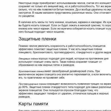
Samsung
(11)
Некоторые люди пренебрегают использованием чехлов, считая это излишест
Sox
(7)
сохраняет не только его внешний вид, но и работоспособность. Тот же экра
сильно, что на нём появляются битые пиксели. Да и вообще царапины на эк
Sumdex
(4)
смотрятся. В нашем магазине представлены различные чехлы. Они отличаются 
TRANSCEND
(92)
по расцветке
Targus
(12)
В наличии есть чехлы по типу книжки, кошелька, кармана и накладки. Их нуж
Team
(51)
вы будете носить планшет. Если он будет лежать в женской сумочке, то хо
Toshiba
(13)
книжка или чехол-карман. Если же мужчина собирается носить планшет в ру
него больше подходит чехол-кошелек.
Tucano
(27)
Tuff-Luv
(2)
Защитные пленки
UAG
(13)
Помимо чехлов увеличить сохранность и работоспособность планшетов
Utty
(8)
эффективно помогают защитные пленки. У нас есть защитные плёнки
Vellini
(8)
глянцевого, бриллиантового, противоударного, стандартного и других видов
Vento
(9)
Глянцевые плёнки
хорошо подходят для людей, которые на протяжении дня
Verbatim
(2)
используют планшет очень часто. Такая плёнка сохраняет планшет от
eXceleram
(13)
образования на нем жирных пятен и разводов.
Бриллиантовая пленка
имеет своеобразный дизайнерский стиль. При
выключенном экране планшета она элегантно переливается, а если включить
его, то практически не проявляет себя.
Противоударные пленки
сокращают возможность появления трещин на экран
до 80%. Защитные пленки стандартного типа подходят для самых различны
экранов планшетов. Они пользуются спросом благодаря тому, что
эффективно защищают телефон от царапин, отпечатков пальцев и жирных
разводов.
Карты памяти
Без карты памяти практически любой планшет не может полноценно работать