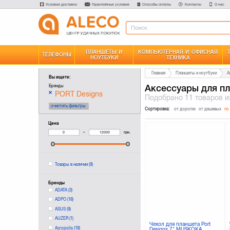
Условия доставки
Гарантийные условия
Способы оплаты
Контакты
О нас
ПЛАНШЕТЫ И
КОМПЬЮТЕРНАЯ И ОФИСНАЯ
ТЕЛЕФОНЫ
НОУТБУКИ
ТЕХНИКА
Главная
Планшеты и ноутбуки
А
Вы ищете:
Аксессуары для п
Бренды
PORT Designs
Подобрано
11 товаров
и
очистить фильтры
Сортировка:
от дорогих
от дешевых
по
Цена
–
грн.
Товары в наличии
(9)
Бренды
ADATA
(3)
ADPO
(18)
ASUS
(9)
AUZER
(1)
Чехол для планшета Port
Acropolis
(19)
Designs 7" MUSKOKA