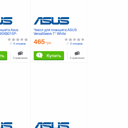
аншета Asus
Чехол для планшета ASUS
 (90XB015P-
VersaSleeve 7" White
(90XB001P-BSL020)
465
грн.
0 отзывов
0 отзывов
ть
Купить
К сравнению
К сравнению