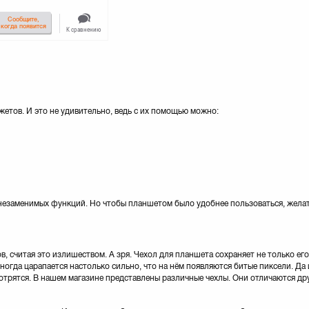
Сообщите,
когда появится
К сравнению
етов. И это не удивительно, ведь с их помощью можно:
 незаменимых функций. Но чтобы планшетом было удобнее пользоваться, жела
 считая это излишеством. А зря. Чехол для планшета сохраняет не только его
ногда царапается настолько сильно, что на нём появляются битые пиксели. Да 
отрятся. В нашем магазине представлены различные чехлы. Они отличаются др