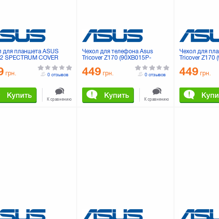
л для планшета ASUS
Чехол для телефона Asus
Чехол для пл
2 SPECTRUM COVER
Tricover Z170 (90XB015P-
Tricover Z170
E (90-XB3TOKSL001F0-)
BSL370) White
BSL3K0) Black
9
449
449
грн.
грн.
грн.
0 отзывов
0 отзывов
Купить
Купить
Купи
К сравнению
К сравнению