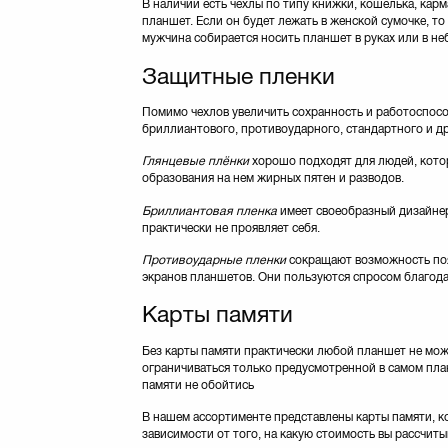
В наличии есть чехлы по типу книжки, кошелька, карм
Toshiba
(13)
планшет. Если он будет лежать в женской сумочке, т
Tucano
(27)
мужчина собирается носить планшет в руках или в не
Tuff-Luv
(2)
Защитные пленки
UAG
(13)
Utty
(8)
Помимо чехлов увеличить сохранность и работоспосо
Vellini
(8)
бриллиантового, противоударного, стандартного и др
Vento
(9)
Глянцевые плёнки
хорошо подходят для людей, котор
Verbatim
(2)
образования на нем жирных пятен и разводов.
eXceleram
(13)
Бриллиантовая пленка
имеет своеобразный дизайнерс
практически не проявляет себя.
Противоударные пленки
сокращают возможность поя
экранов планшетов. Они пользуются спросом благода
Карты памяти
Без карты памяти практически любой планшет не може
ограничиваться только предусмотренной в самом план
памяти не обойтись
В нашем ассортименте представлены карты памяти, ко
зависимости от того, на какую стоимость вы рассчит