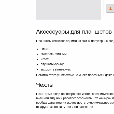
PORT Designs
(11)
Patriot
(2)
Philips
(1)
PortCase
(2)
PowerPlant
(19)
Аксессуары для планшетов
Pretec
(8)
Pro-case
(56)
Планшеты являются одними из самых популярных гадж
Qumo
(2)
Remax
(1)
читать
Rivacase
(4)
смотреть фильмы
играть
SANDISK
(69)
слушать музыку
SILICON POWER
(59)
выходить в интернет.
SONY
(1)
Помимо этого у них есть ещё много полезных и даже
STRONTIUM
(16)
Samsung
(11)
Чехлы
Sox
(7)
Некоторые люди пренебрегают использованием чехлов,
Sumdex
(4)
внешний вид, но и работоспособность. Тот же экран и
TRANSCEND
(92)
вообще царапины на экране достаточно некрасиво см
Targus
(12)
от друга как по типу, так и по расцветке
Team
(51)