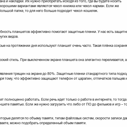
ана и накладки. Их нужно приобретать исходя из того, где вы будете носить
о хорошими вариантами являются чехол-книжка или чехол-карман. Если же
большой папке, то для него больше подходит чехол-кошелек.
бность планшетов эффективно помогают защитные пленки. У нас есть защитны
угих видов.
ые на протяжении дня используют планшет очень часто. Такая плёнка сохраня
кий стиль. При выключенном экране планшета она элегантно переливается, а 
вления трещин на экране до 80%. Защитные пленки стандартного типа подхо
ря тому, что эффективно защищают телефон от царапин, отпечатков пальцев 
т полноценно работать. Если речь идет только о работе в интернете, то тогд
шете памятью. Если же нужно загрузить что либо от ПО до фильмов и игр – то
торые делятся по объему памяти, типам файловых систем, скорости записи да
ываете, можно подобрать определенный объем памяти.