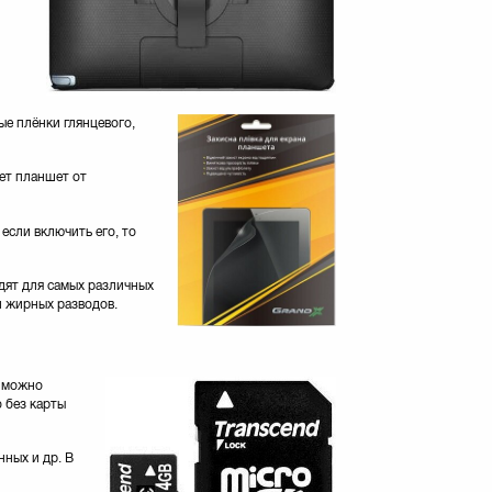
е плёнки глянцевого,
ет планшет от
если включить его, то
дят для самых различных
и жирных разводов.
а можно
 без карты
нных и др. В