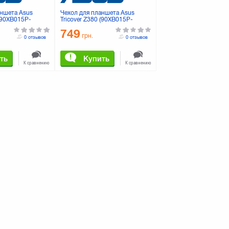
аншета Asus
Чехол для планшета Asus
 (90XB015P-
Tricover Z380 (90XB015P-
BSL320) White
749
грн.
0 отзывов
0 отзывов
ть
Купить
К сравнению
К сравнению