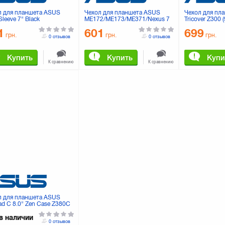
л для планшета ASUS
Чехол для планшета ASUS
Чехол для пл
Sleeve 7" Black
ME172/ME173/ME371/Nexus 7
Tricover Z300
B001P-BSL0H0)
VERSASLEEVE7 BLUE
BSL3L0) Black
1
601
699
(90XB001P-BSL030)
грн.
грн.
грн.
0 отзывов
0 отзывов
Купить
Купить
Купи
К сравнению
К сравнению
л для планшета ASUS
d C 8.0" Zen Case Z380C
0KL Silver (90XB015P-
H0)
в наличии
0 отзывов