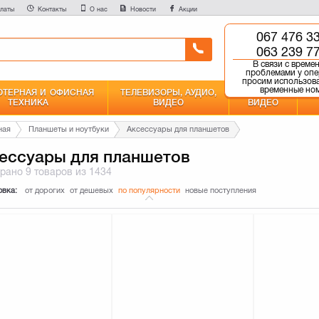
латы
Контакты
О нас
Новости
Акции
067 476 3
0 800 750 
063 239 7
Бесплатно со всех но
В связи с врем
проблемами у опе
просим использов
временные но
ТЕРНАЯ И ОФИСНАЯ
ТЕЛЕВИЗОРЫ, АУДИО,
ФОТО И
ТЕХНИКА
ВИДЕО
ВИДЕО
ная
Планшеты и ноутбуки
Аксессуары для планшетов
ессуары для планшетов
брано
9 товаров
из 1434
овка:
от дорогих
от дешевых
по популярности
новые поступления