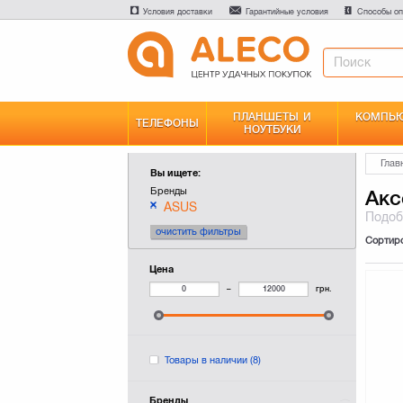
Условия доставки
Гарантийные условия
Способы оп
ПЛАНШЕТЫ И
КОМПЬЮ
ТЕЛЕФОНЫ
НОУТБУКИ
Глав
Вы ищете:
Бренды
Акс
ASUS
Подо
очистить фильтры
Сортир
Цена
–
грн.
Товары в наличии
(8)
Бренды