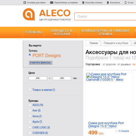
Условия доставки
Гарантийные условияи
Способы оплаты
Контакты
О нас
ПЛАНШЕТЫ И
КОМПЬЮТЕРНАЯ И ОФИСНАЯ
ТЕЛЕФОНЫ
НОУТБУКИ
ТЕХНИКА
Главная
Планшеты и ноутбуки
А
Вы ищете:
Аксессуары для н
Бренды
PORT Designs
Подобрано
1 товар
из 1
очистить фильтры
Сортировка:
от дорогих
от дешевых
по
Цена
–
грн.
Товары в наличии
(1)
Бренды
ASUS
(15)
Acer
(5)
Acme
(7)
Apple
(7)
Сумка для ноутбука Port
Designs 15.6" Hanoi
CASE LOGIC
(3)
Clamshell (105061)
499
0 отзывов
CODEGEN
(2)
грн.