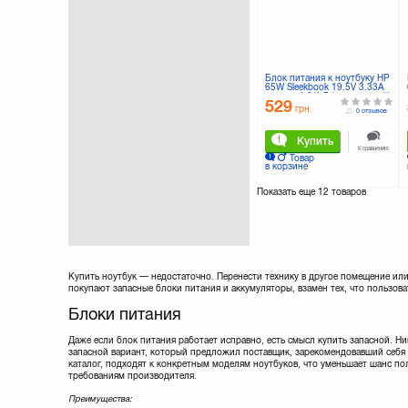
LOGICFOX
(2)
Lenovo
(20)
Manhattan
(3)
Maxxtro
(5)
Modecom
(1)
Блок питания к ноутбуку HP
65W Sleekbook 19.5V 3.33A
Ozaki
(12)
разъем 4.8/1.7 (удлиненный)
529
(PPP09C)
PORT Designs
(1)
грн.
0 отзывов
PORTO
(39)
Купить
PortCase
(3)
К сравнению
Товар
PowerPlant
(297)
в корзине
Rivacase
(20)
Показать еще
12 товаров
SONY
(6)
Samsung
(3)
Sumdex
(39)
TRUST
(10)
Targus
(12)
Thule
(25)
Купить ноутбук — недостаточно. Перенести технику в другое помещение или
покупают запасные блоки питания и аккумуляторы, взамен тех, что пользоват
Titan
(8)
Toshiba
(9)
Блоки питания
Tucano
(73)
Даже если блок питания работает исправно, есть смысл купить запасной. Ни
UAG
(5)
запасной вариант, который предложил поставщик, зарекомендовавший себя н
UFT
(8)
каталог, подходят к конкретным моделям ноутбуков, что уменьшает шанс по
требованиям производителя.
Verbatim
(2)
Vinga
(3)
Преимущества: