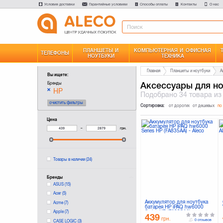
Условия доставки
Гарантийные условияи
Способы оплаты
Контакты
О нас
ПЛАНШЕТЫ И
КОМПЬЮТЕРНАЯ И ОФИСНАЯ
ТЕЛЕФОНЫ
НОУТБУКИ
ТЕХНИКА
Главная
Планшеты и ноутбуки
А
Вы ищете:
Аксессуары для н
Бренды
HP
Подобрано
34 товара
из
очистить фильтры
Сортировка:
от дорогих
от дешевых
по
Цена
–
грн.
Товары в наличии
(24)
Бренды
ASUS
(15)
Acer
(5)
Аккумулятор для ноутбука
Acme
(7)
батарея HP iPAQ hw6000
Series HP (FA835AA)
Apple
(7)
439
грн.
0 отзывов
CASE LOGIC
(3)