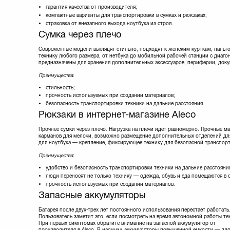
X-DIGITAL
(6)
гарантия качества от производителя;
Xiaomi
(1)
компактные варианты для транспортировки в сумках и рюкзаках;
Xilence
(7)
страховка от внезапного выхода ноутбука из строя.
Zalman
(1)
Сумка через плечо
Современные модели выглядят стильно, подходят к женским курткам, пальто
технику любого размера, от нетбука до мобильной рабочей станции с диа
предназначены для хранения дополнительных аксессуаров, периферии, докуме
Преимущества
:
стильность;
прочность используемых при создании материалов;
безопасность транспортировки техники на дальние расстояния.
Рюкзаки в интернет-магазине Aleco
Прочнее сумки через плечо. Нагрузка на плечи идет равномерно. Прочные м
карманов для мелочи, возможно размещение дополнительных отделений для 
для ноутбука — крепление, фиксирующее технику для безопасной транспор
Преимущества
:
удобство и безопасность транспортировки техники на дальние расстояни
люди переносят не только технику — одежда, обувь и еда помещаются в 
прочность используемых при создании материалов.
Запасные аккумуляторы
Батарея после двух-трех лет постоянного использования перестает работать
Пользователь заметит это, если посмотреть на время автономной работы те
При первых симптомах обратите внимание на запасной аккумулятор от
производителя в Aleco. В наличии аккумуляторы повышенной емкости — для