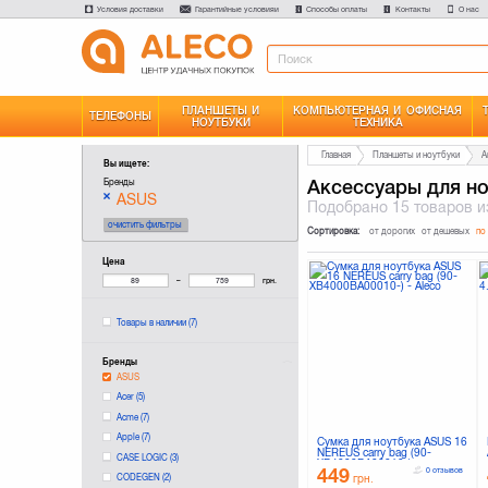
Условия доставки
Гарантийные условияи
Способы оплаты
Контакты
О нас
ПЛАНШЕТЫ И
КОМПЬЮТЕРНАЯ И ОФИСНАЯ
ТЕЛЕФОНЫ
НОУТБУКИ
ТЕХНИКА
Главная
Планшеты и ноутбуки
А
Вы ищете:
Аксессуары для н
Бренды
ASUS
Подобрано
15 товаров
и
очистить фильтры
Сортировка:
от дорогих
от дешевых
по
Цена
–
грн.
Товары в наличии
(7)
Бренды
ASUS
Acer
(5)
Acme
(7)
Apple
(7)
Сумка для ноутбука ASUS 16
NEREUS carry bag (90-
CASE LOGIC
(3)
XB4000BA00010-)
449
0 отзывов
CODEGEN
(2)
грн.