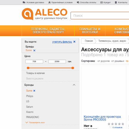
Условия доставки
Гарантийные условия
Способы оплаты
Кредит
Контакты
ТЕЛЕФОНЫ, ГАДЖЕТЫ,
ПЛАНШЕТЫ И
КОМПЬЮТ
ЭЛЕКТРОТРАНСПОРТ
НОУТБУКИ
ОФИСНАЯ
Главная
Телевизоры, аудио, видео
очистить фильтры
Вы ищете:
Бренды
Аксессуары для ау
Sunne
Подобрано
1 товар
из 7
Цена
Сортировка:
от дорогих
от дешевых
по
–
грн.
Товары в наличии
Вместе дешевле
Бренды
Sunne
Philips
LG
Saturn
Xiaomi
Кронштейн для проектора
PANASONIC
Sunne PRO300S
Посмотреть все
Нет в
0 отзывов