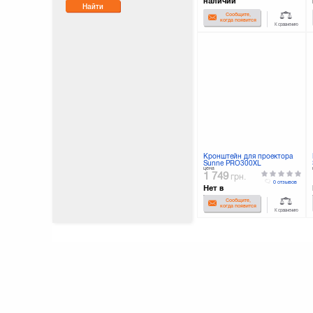
наличии
Найти
Сообщите,
когда появится
К сравнению
Кронштейн для проектора
Sunne PRO300XL
цена
1 749
грн.
0 отзывов
Нет в
наличии
Сообщите,
когда появится
К сравнению