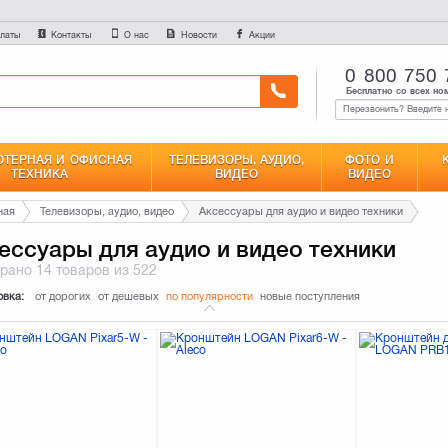
латы
Контакты
О нас
Новости
Акции
0 800 750 
Бесплатно со всех но
ТЕРНАЯ И ОФИСНАЯ
ТЕЛЕВИЗОРЫ, АУДИО,
ФОТО И
ТЕХНИКА
ВИДЕО
ВИДЕО
ная
Телевизоры, аудио, видео
Аксессуары для аудио и видео техники
ессуары для аудио и видео техники
брано
14 товаров
из 522
овка:
от дорогих
от дешевых
по популярности
новые поступления