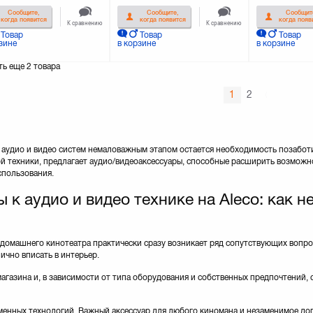
Сообщите,
Сообщите,
Сообщит
когда появится
когда появится
когда появ
К сравнению
К сравнению
Товар
Товар
Товар
зине
в корзине
в корзине
ть еще
2 товара
1
2
удио и видео систем немаловажным этапом остается необходимость позаботи
ой техники, предлагает аудио/видеоаксессуары, способные расширить возможн
спользования.
к аудио и видео технике на Aleco: как 
 домашнего кинотеатра практически сразу возникает ряд сопутствующих вопро
ично вписать в интерьер.
агазина и, в зависимости от типа оборудования и собственных предпочтений,
менных технологий. Важный аксессуар для любого киномана и незаменимое до