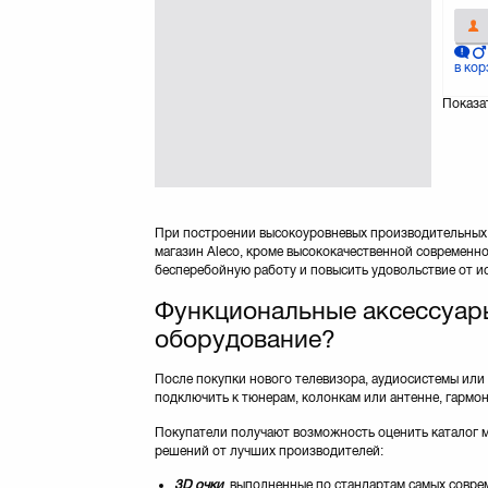
в кор
Показа
При построении высокоуровневых производительных а
магазин Aleco, кроме высококачественной современн
бесперебойную работу и повысить удовольствие от и
Функциональные аксессуары 
оборудование?
После покупки нового телевизора, аудиосистемы или
подключить к тюнерам, колонкам или антенне, гармон
Покупатели получают возможность оценить каталог м
решений от лучших производителей:
3D очки
, выполненные по стандартам самых совре