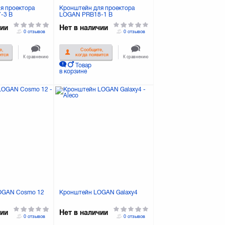
я проектора
Кронштейн для проектора
-3 B
LOGAN PRB18-1 B
чии
Нет в наличии
0 отзывов
0 отзывов
е,
Сообщите,
ится
когда появится
К сравнению
К сравнению
Товар
в корзине
OGAN Cosmo 12
Кронштейн LOGAN Galaxy4
чии
Нет в наличии
0 отзывов
0 отзывов