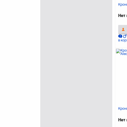
LOGAN
Крон
Monster
NEC
Нет 
Optoma
PANASONIC
Philips
в кор
Projecta
SMS
SONY
Saturn
Sunne
Sven
TRUST
Tecro
VOGELS
Walfix
X-DIGITAL
Крон
КВАДО
Нет 