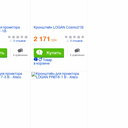
я проектора
Кронштейн LOGAN Cosmo21B
7-1B
2 171
грн.
0 отзывов
0 отзывов
ть
Купить
К сравнению
К сравнению
Товар
в корзине