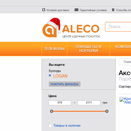
Условия доставки
Гарантийные условия
Способы оп
ПЛАНШЕТЫ И
КОМПЬЮ
ТЕЛЕФОНЫ
НОУТБУКИ
Глав
Вы ищете:
Бренды
Акс
LOGAN
Подо
очистить фильтры
Сортир
Цена
–
грн.
Товары в наличии