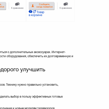
е,
Сообщите,
ится
когда появится
К сравнению
К сравнению
Товар
в корзине
ться о дополнительных аксессуарах. Интернет-
ости оборудования, обеспечить их долговременную и
недорого улучшить
сов. Технику нужно правильно установить,
 сделать выбор в пользу эффективных готовых
полнение к новым моделям телевизоров,