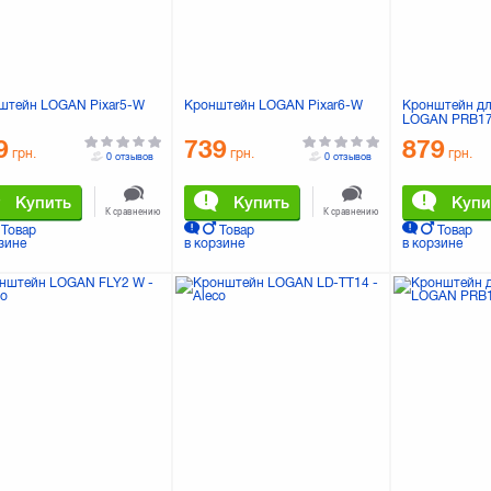
штейн LOGAN Pixar5-W
Кронштейн LOGAN Pixar6-W
Кронштейн дл
LOGAN PRB1
9
739
879
грн.
грн.
грн.
0 отзывов
0 отзывов
Купить
Купить
Купи
К сравнению
К сравнению
Товар
Товар
Товар
зине
в корзине
в корзине