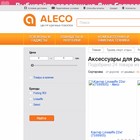
Условия доставки
Гарантийные условия
Способы оплаты
Контакты
Кредит
ТЕЛЕФОНЫ И
ПЛАНШЕТЫ И
КОМПЬЮТЕРНАЯ И
ГАДЖЕТЫ
НОУТБУКИ
ОФИСНАЯ ТЕХНИКА
Главная
Туризм, спорт, отдых
Р
Цена
Аксессуары для р
–
грн.
Подобрано
24 товара
из
Сортировка:
от дорогих
от дешевых
по
Товары в наличии
Бренды
Fishing ROI
Lineaeffe
Select
Найти
Кантер Lineaeffe 22кг
(7599905)