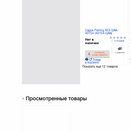
Садок Fishing ROI QAA-
40154 (40154-QAA)
Нет в
0 отзывов
наличии
К сравнению
Сообщите,
когда появится
Товар
в корзине
Показать еще
12 товаров
Просмотренные товары