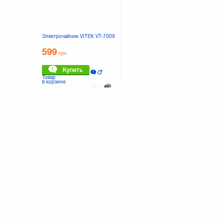
Электрочайник VITEK VT-7009
599
грн.
Купить
Товар
в корзине
К сравнению
0 отзывов