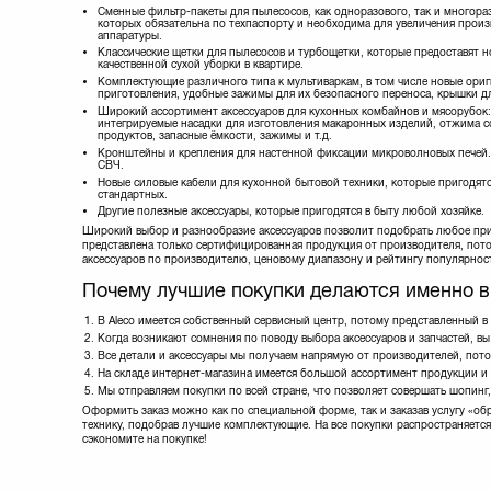
Сменные фильтр-пакеты для пылесосов, как одноразового, так и многораз
Zelmer
которых обязательна по техпаспорту и необходима для увеличения прои
Алеана
аппаратуры.
Классические щетки для пылесосов и турбощетки, которые предоставят 
КВАДО
качественной сухой уборки в квартире.
ЭТАЛОН
Комплектующие различного типа к мультиваркам, в том числе новые ори
приготовления, удобные зажимы для их безопасного переноса, крышки для
Широкий ассортимент аксессуаров для кухонных комбайнов и мясорубок
интегрируемые насадки для изготовления макаронных изделий, отжима с
продуктов, запасные ёмкости, зажимы и т.д.
Кронштейны и крепления для настенной фиксации микроволновых печей.
СВЧ.
Новые силовые кабели для кухонной бытовой техники, которые пригодятс
стандартных.
Другие полезные аксессуары, которые пригодятся в быту любой хозяйке.
Широкий выбор и разнообразие аксессуаров позволит подобрать любое при
представлена только сертифицированная продукция от производителя, потом
аксессуаров по производителю, ценовому диапазону и рейтингу популярност
Почему лучшие покупки делаются именно в
В Aleco имеется собственный сервисный центр, потому представленный в 
Когда возникают сомнения по поводу выбора аксессуаров и запчастей, вы
Все детали и аксессуары мы получаем напрямую от производителей, пот
На складе интернет-магазина имеется большой ассортимент продукции и
Мы отправляем покупки по всей стране, что позволяет совершать шопинг,
Оформить заказ можно как по специальной форме, так и заказав услугу «о
технику, подобрав лучшие комплектующие. На все покупки распространяется
сэкономите на покупке!