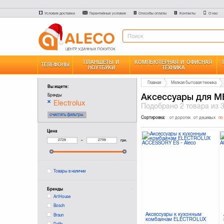
Условия доставки
Гарантийные условия
Способы оплаты
Контакты
О нас
ПЛАНШЕТЫ И
КОМПЬЮТЕРНАЯ И ОФИСНАЯ
ТЕЛЕФОНЫ
НОУТБУКИ
ТЕХНИКА
Главная
Мелкая бытовая техника
Вы ищете:
Аксессуары для М
Бренды
Electrolux
Подобрано
2 товара
из 
очистить фильтры
Сортировка:
от дорогих
от дешевых
по
Цена
–
грн.
Товары в наличии
Бренды
ArtHouse
Bosch
Аксессуары к кухонным
Braun
комбаинам ELECTROLUX
Delfa