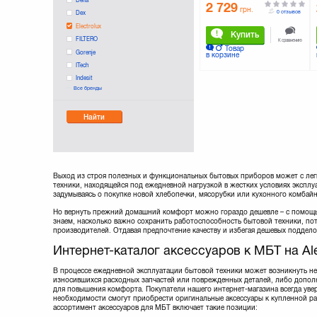
ACCESSORY ES
2 729
грн.
0 отзывов
Dex
Electrolux
Купить
FILTERO
К сравнению
Товар
Gorenje
в корзине
ITech
Indesit
Все бренды
Kenwood
Kit
Найти
MAXPRO
MasterHouse
Moulinex
Philips
Polaris
Выход из строя полезных и функциональных бытовых приборов может с лег
Redmond
техники, находящейся под ежедневной нагрузкой в жестких условиях эксплу
задумываясь о покупке новой хлебопечки, мясорубки или кухонного комбайн
Rotex
Russell Hobbs
Но вернуть прежний домашний комфорт можно гораздо дешевле – с помощью 
знаем, насколько важно сохранить работоспособность бытовой техники, по
Sencor
производителей. Отдавая предпочтение качеству и избегая дешевых поддел
Stadler Form
Интернет-каталог аксессуаров к МБТ на Al
TARLEV
Tecro
В процессе ежедневной эксплуатации бытовой техники может возникнуть н
Thomas
износившихся расходных запчастей или поврежденных деталей, либо допол
WPRO
для повышения комфорта. Покупатели нашего интернет-магазина всегда увер
необходимости смогут приобрести оригинальные аксессуары к купленной р
Walfix
ассортимент аксессуаров для МБТ включает такие позиции:
X-DIGITAL