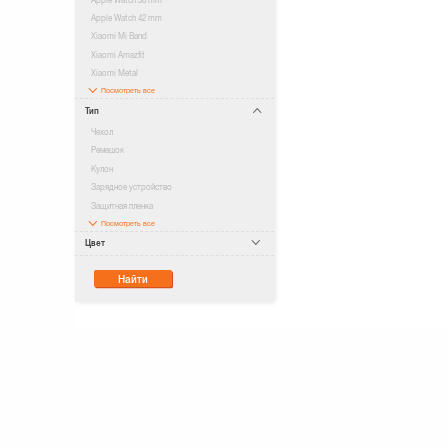
Apple Watch 42 mm
Xiaomi Mi Band
Xiaomi Amazfit
Xiaomi Metal
Посмотреть все
Тип
Чехол
Ремешок
Кулон
Зарядное устройство
Защитная пленка
Посмотреть все
Цвет
Найти