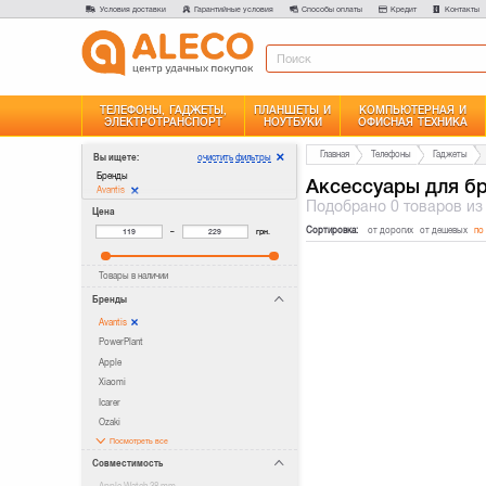
Условия доставки
Гарантийные условия
Способы оплаты
Кредит
Контакты
ТЕЛЕФОНЫ, ГАДЖЕТЫ,
ПЛАНШЕТЫ И
КОМПЬЮТЕРНАЯ И
ЭЛЕКТРОТРАНСПОРТ
НОУТБУКИ
ОФИСНАЯ ТЕХНИКА
Главная
Телефоны
Гаджеты
очистить фильтры
Вы ищете:
Бренды
Аксессуары для бр
Avantis
Подобрано
0 товаров
из
Цена
Сортировка:
от дорогих
от дешевых
по
–
грн.
Товары в наличии
Бренды
Avantis
PowerPlant
Apple
Xiaomi
Icarer
Ozaki
Посмотреть все
Совместимость
Apple Watch 38 mm